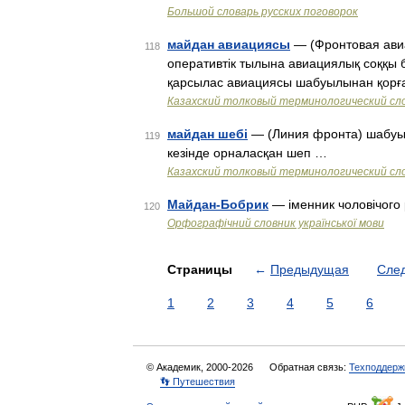
Большой словарь русских поговорок
майдан авиациясы
— (Фронтовая авиац
118
оперативтік тылына авиациялық соққы б
қарсылас авиациясы шабуылынан қорға
Казахский толковый терминологический сло
майдан шебі
— (Линия фронта) шабуыл 
119
кезінде орналасқан шеп …
Казахский толковый терминологический сло
Майдан-Бобрик
— іменник чоловічого 
120
Орфографічний словник української мови
Страницы
←
Предыдущая
Сле
1
2
3
4
5
6
© Академик, 2000-2026
Обратная связь:
Техподдерж
👣 Путешествия