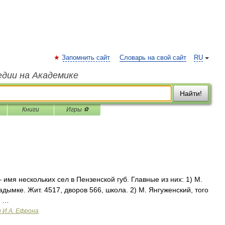
Запомнить сайт
Словарь на свой сайт
RU
едии на Академике
Найти!
Книги
Игры ⚽
имя нескольких сел в Пензенской губ. Главные из них: 1) M.
дымке. Жит. 4517, дворов 566, школа. 2) М. Янгуженский, того
а …
и И.А. Ефрона