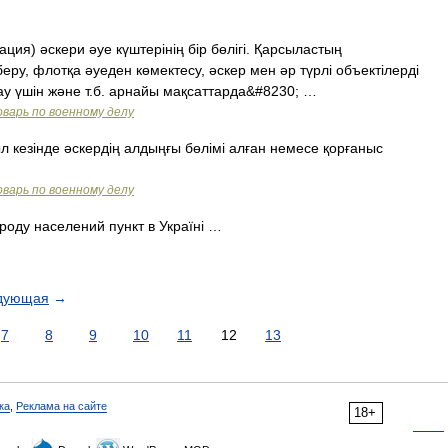
ия) әскери әуе күштерінің бір бөлігі. Қарсыластың
еру, флотқа әуеден көмектесу, әскер мен әр түрлі объектілерді
у үшін және т.б. арнайы мақсаттарда&#8230; …
варь по военному делу
кезінде әскердің алдыңғы бөлімі алған немесе қорғаныс
варь по военному делу
роду населений пункт в Україні …
дующая
→
7
8
9
10
11
12
13
ка
,
Реклама на сайте
18+