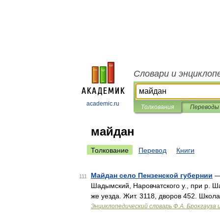
Словари и энциклоп
academic.ru
Толкования
Переводы
майдан
Толкование
Перевод
Книги
Майдан село Пензенской губернии
— 
111
Шадымский, Наровчатского у., при р. Ша
же уезда. Жит. 3118, дворов 452. Школ
Энциклопедический словарь Ф.А. Брокгауза 