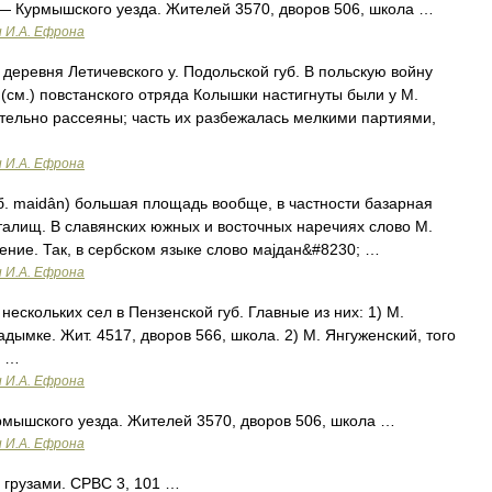
 Курмышского уезда. Жителей 3570, дворов 506, школа …
и И.А. Ефрона
деревня Летичевского у. Подольской губ. В польскую войну
 (см.) повстанского отряда Колышки настигнуты были у М.
тельно рассеяны; часть их разбежалась мелкими партиями,
и И.А. Ефрона
. maidân) большая площадь вообще, в частности базарная
алищ. В славянских южных и восточных наречиях слово М.
ние. Так, в сербском языке слово маjдан&#8230; …
и И.А. Ефрона
ескольких сел в Пензенской губ. Главные из них: 1) M.
дымке. Жит. 4517, дворов 566, школа. 2) М. Янгуженский, того
а …
и И.А. Ефрона
мышского уезда. Жителей 3570, дворов 506, школа …
и И.А. Ефрона
с грузами. СРВС 3, 101 …