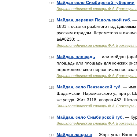
Майдан село Симбирской губернии
—
112
Энциклопедический словарь Ф.А. Брокгауза 
Майдан, деревня Подольской губ.
— 
113
1831 г. остатки разбитого под Дашевым
русским отрядом Шереметева и оконча
а&#8230; …
Энциклопедический словарь Ф.А. Брокгауза 
Майдан, площадь
— или мейдан (араб
114
площадь или площадь для конских рист
переменило свое первоначальное значе
Энциклопедический словарь Ф.А. Брокгауза 
Майдан, село Пензенской губ.
— имя н
115
Шадымский, Наровчатского у., при р. Ша
же уезда. Жит. 3118, дворов 452. Школ
Энциклопедический словарь Ф.А. Брокгауза 
Майдан, село Симбирской губ.
— Кур
116
Энциклопедический словарь Ф.А. Брокгауза 
Майдан ландыш
— Жарг. угол. Вагон 
117